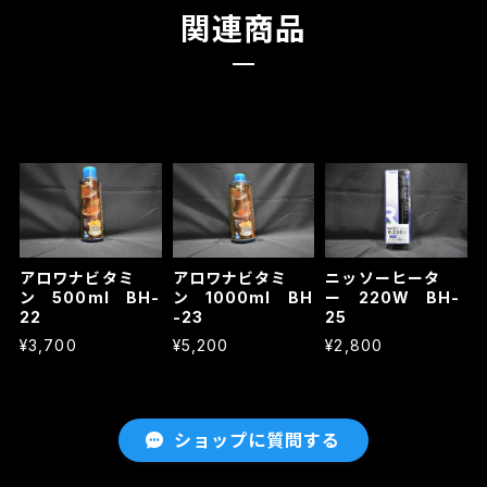
関連商品
アロワナビタミ
アロワナビタミ
ニッソーヒータ
ン 500ml BH-
ン 1000ml BH
ー 220W BH-
22
-23
25
¥3,700
¥5,200
¥2,800
ショップに質問する