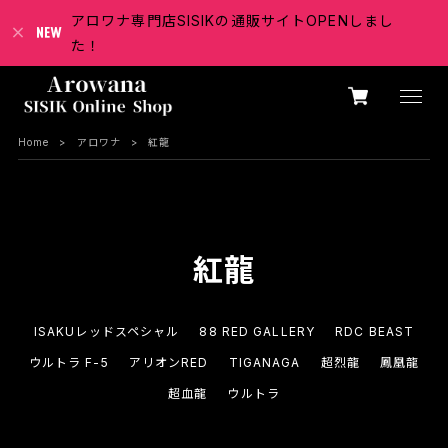
アロワナ専門店SISIKの通販サイトOPENしまし
た！
Home
アロワナ
紅龍
紅龍
ISAKUレッドスペシャル
88 RED GALLERY
RDC BEAST
ウルトラ F-5
アリオンRED
TIGANAGA
超烈龍
鳳凰龍
超血龍
ウルトラ